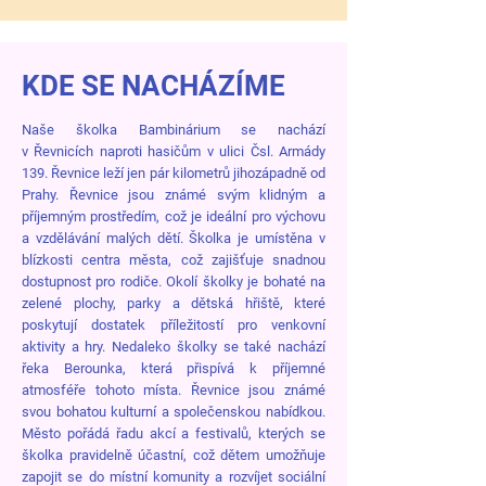
KDE SE NACHÁZÍME
Naše školka Bambinárium se nachází
v
Řevnicích
naproti hasičům v ulici Čsl. Armády
139. Řevnice leží jen pár kilometrů jihozápadně od
Prahy. Řevnice jsou známé svým klidným a
příjemným prostředím, což je ideální pro výchovu
a vzdělávání malých dětí. Školka je umístěna v
blízkosti centra města, což zajišťuje snadnou
dostupnost pro rodiče. Okolí školky je bohaté na
zelené plochy, parky a dětská hřiště, které
poskytují dostatek příležitostí pro venkovní
aktivity a hry. Nedaleko školky se také nachází
řeka Berounka, která přispívá k příjemné
atmosféře tohoto místa. Řevnice jsou známé
svou bohatou kulturní a společenskou nabídkou.
Město pořádá řadu akcí a festivalů, kterých se
školka pravidelně účastní, což dětem umožňuje
zapojit se do místní komunity a rozvíjet sociální