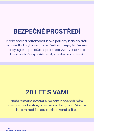
BEZPEČNÉ PROSTŘEDÍ
Naše snaha reflektovat nové potřeby našich dětí
nás vedla k vytvoření prostředí na nejvyšší úrovni.
Poskytujeme podpůrné prostředí vybavené zdroji,
které podněcují zvídavost, kreativitu a učení.
20 LET S VÁMI
Naše historie svědčí o našem neochvějném
závazku ke kvalitě, a jsme nadšeni, že můžeme
tuto mimořádnou cestu s vámi sdílet.