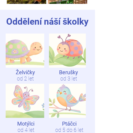
Oddělení náší školky
Želvičky
Berušky
od 2 let
od 3 let
Motýlci
Ptáčci
od 4 let
od 5 do 6 let