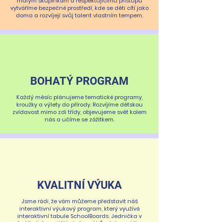
malým skupinkám a respektujícímu přístupu
vytváříme bezpečné prostředí, kde se děti cítí jako
doma a rozvíjejí svůj talent vlastním tempem.
BOHATÝ PROGRAM
Každý měsíc plánujeme tematické programy,
kroužky a výlety do přírody. Rozvíjíme dětskou
zvídavost mimo zdi třídy, objevujeme svět kolem
nás a učíme se zážitkem.
KVALITNÍ VÝUKA
Jsme rádi, že vám můžeme představit náš
interaktivní výukový program, který využívá
interaktivní tabule SchoolBoards. Jednička v