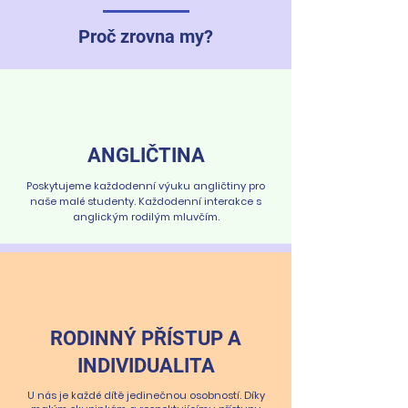
Proč zrovna my?
ANGLIČTINA
Poskytujeme každodenní výuku angličtiny pro
naše malé studenty. Každodenní interakce s
anglickým rodilým mluvčím.
RODINNÝ PŘÍSTUP A
INDIVIDUALITA
U nás je každé dítě jedinečnou osobností. Díky