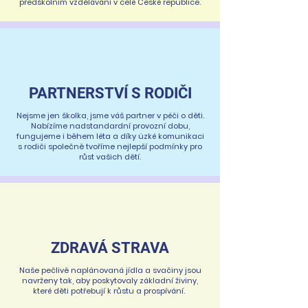
předškolním vzdělávání v celé České republice.
PARTNERSTVÍ S RODIČI
Nejsme jen školka, jsme váš partner v péči o děti.
Nabízíme nadstandardní provozní dobu,
fungujeme i během léta a díky úzké komunikaci
s rodiči společně tvoříme nejlepší podmínky pro
růst vašich dětí.
ZDRAVÁ STRAVA
Naše pečlivě naplánovaná jídla a svačiny jsou
navrženy tak, aby poskytovaly základní živiny,
které děti potřebují k růstu a prospívání.