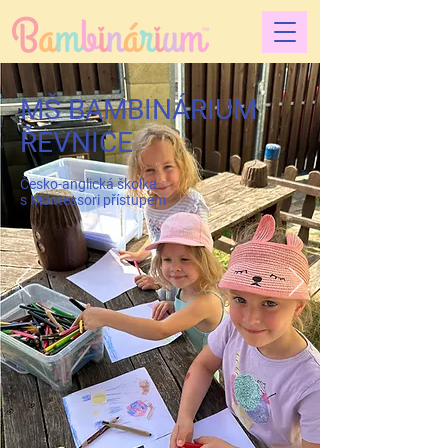
MŠ BAMBINÁRIUM
ŘEVNICE
Česko-anglická školka
s Montessori přístupem