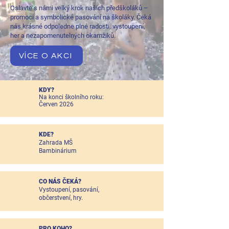
Oslavte s námi velký krok našich předškoláků –
promoci a symbolické pasování na školáky. Čeká
nás krásné odpoledne plné radosti, vystoupení,
her a nezapomenutelných okamžiků.
VÍCE O AKCI
KDY?
Na konci školního roku:
Červen 2026
KDE?
Zahrada MŠ
Bambinárium
CO NÁS ČEKÁ?
Vystoupení, pasování,
občerstvení, hry.
PRO KOHO?