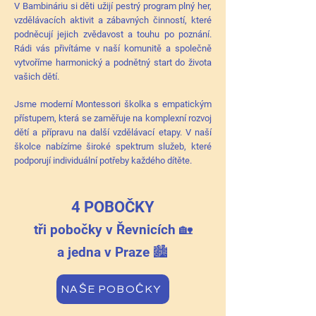
V Bambináriu si děti užijí pestrý program plný her,
vzdělávacích aktivit a zábavných činností, které
podněcují jejich zvědavost a touhu po poznání.
Rádi vás přivítáme v naší komunitě a společně
vytvoříme harmonický a podnětný start do života
vašich dětí.
Jsme moderní Montessori školka s empatickým
přístupem, která se zaměřuje na komplexní rozvoj
dětí a přípravu na další vzdělávací etapy. V naší
školce nabízíme široké spektrum služeb, které
podporují individuální potřeby každého dítěte.
4 POBOČKY
tři pobočky v Řevnicích 🏡
a jedna v Praze 🏙️
NAŠE POBOČKY