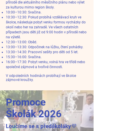
přírodě dle aktuálního měsíčního plánu nebo výlet
za kulturou mimo region školy.
10:00–10:30: Svačina.
10:30–12:30: Pokud probíhá vzdělávací kruh ve
školce, následuje pobyt venku formou vycházky do
okolí nebo her na zahradě. Ve všech ostatních
případech jsou děti již od 9:00 hodin v přírodě nebo
na výletě.
12:30–13:00: Oběd.
13:00–13:30: Odpočinek na lůžku, čtení pohádky.
13:30–14:30: Pracovní sešity pro děti od 5 let.
15:30–16:00: Svačina.
16:00–17:30: Pobyt venku, volná hra ve třídě nebo
společné zájmové a tvořivé činnosti.
V odpoledních hodinách probíhají ve školce
zájmové kroužky.
Promoce
Školák 2026
Loučíme se s předškoláky💜