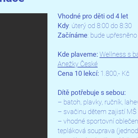
Vhodné pro děti od 4 let
Kdy
: úterý od 8:00 do 8:30
Začínáme
: bude upřesněno
Kde plaveme:
Wellness s b
Anežky České
Cena 10 lekcí:
1.800,- Kč
Dítě potřebuje s sebou:
– batoh, plavky, ručník, lahe
– svačinu dětem zajistí MŠ
– vhodné sportovní oblečen
tepláková souprava (jednod