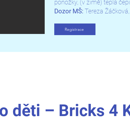
ponožky, (v zimě) teplá čep
Dozor MŠ:
Tereza Žáčková
Registrace
o děti – Bricks 4 