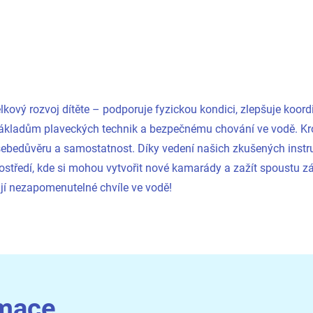
elkový rozvoj dítěte – podporuje fyzickou kondici, zlepšuje koord
 základům plaveckých technik a bezpečnému chování ve vodě. K
 sebedůvěru a samostatnost. Díky vedení našich zkušených inst
ostředí, kde si mohou vytvořit nové kamarády a zažít spoustu z
žijí nezapomenutelné chvíle ve vodě!
rmace