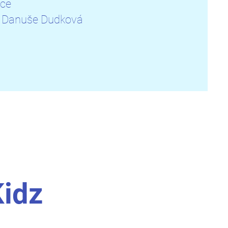
ice
, Danuše Dudková
Kidz