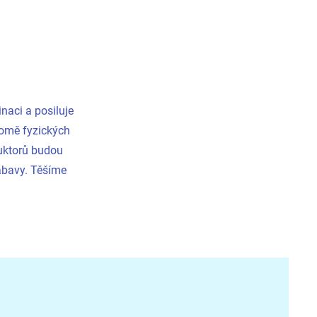
inaci a posiluje
romě fyzických
ruktorů budou
ábavy. Těšíme