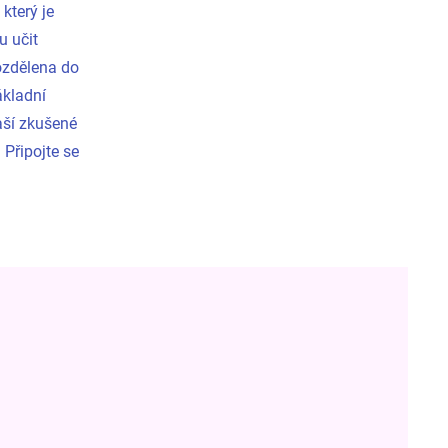
který je
u učit
ozdělena do
ákladní
aší zkušené
 Připojte se