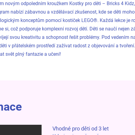
m novým odpoledním kroužkem Kostky pro děti – Bricks 4 Kidz, 
rogram nabízí zábavnou a vzdělávací zkušenost, kde se děti moho
ologickým konceptům pomocí kostiček LEGO®. Každá lekce je r
me si, což podporuje komplexní rozvoj dětí. Děti se naučí nejen z
víjejí svou kreativitu a schopnost řešit problémy. Pod vedením n
ěti v přátelském prostředí zažívat radost z objevování a tvoření.
t svět plný fantazie a učení!
rmace
Vhodné pro děti od 3 let