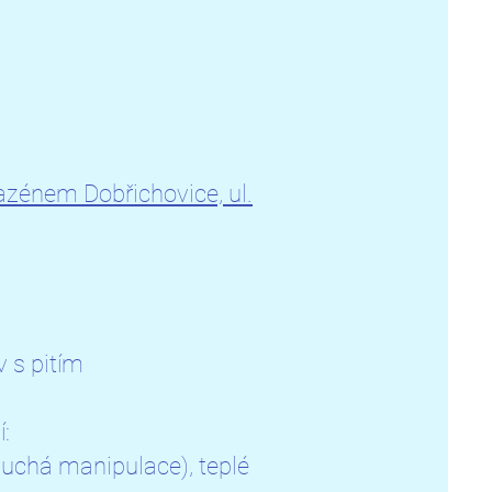
azénem Dobřichovice, ul.
v s pitím
í:
uchá manipulace), teplé