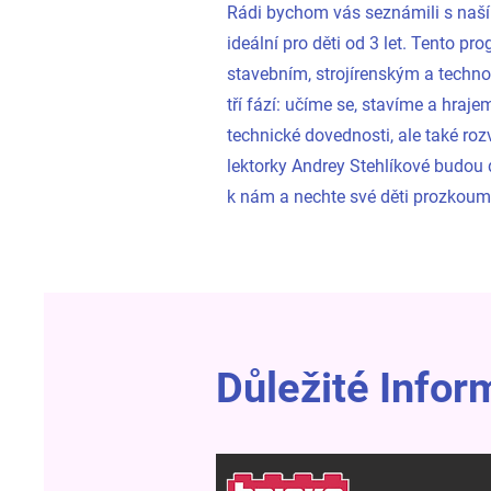
Rádi bychom vás seznámili s naší
ideální pro děti od 3 let. Tento p
stavebním, strojírenským a techn
tří fází: učíme se, stavíme a hraje
technické dovednosti, ale také roz
lektorky Andrey Stehlíkové budou d
k nám a nechte své děti prozkouma
Důležité Info