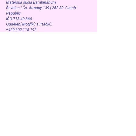
Mateřská škola Bambinárium
Řevnice | Čs. Armády 139 | 252 30 Czech
Republic
IČO 713 40 866
Oddělení Motýlků a Ptáčků:
+420 602 115 192
+420 775 665 090
msbambirevnice@volny.cz
Řevnice
Dětská skupina Bambisvět
Řevnice | Čs. Armády 139 | 252 30 Czech
Republic
IČO 057 22 721
Oddělení Želvičky a Berušky
+420 607 194 050
+420 731 006 083
bambisvet@seznam.cz
Řevnice
Dětská skupina Bambilín
Řevnice | Komenského 1100 | 252 30 Czech
Republic
IČO 057 22 721