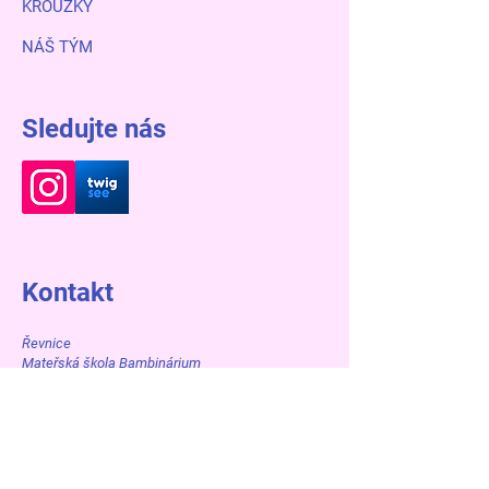
KROUŽKY
NÁŠ TÝM
Sledujte nás
Kontakt
Řevnice
Mateřská škola Bambinárium
Řevnice | Čs. Armády 139 | 252 30 Czech
Republic
IČO 713 40 866
Oddělení Motýlků a Ptáčků:
+420 602 115 192
+420 775 665 090