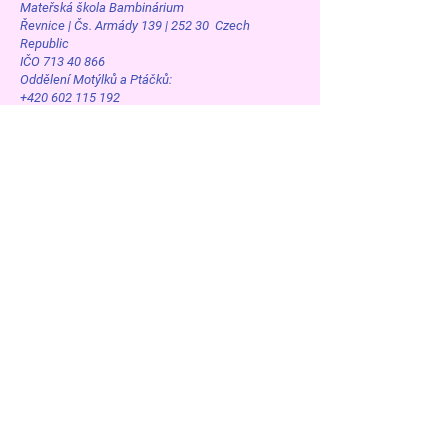
Mateřská škola Bambinárium
Řevnice | Čs. Armády 139 | 252 30 Czech
Republic
IČO 713 40 866
Oddělení Motýlků a Ptáčků:
+420 602 115 192
+420 775 665 090
msbambirevnice@volny.cz
Řevnice
Dětská skupina Bambisvět
Řevnice | Čs. Armády 139 | 252 30 Czech
Republic
IČO 057 22 721
Oddělení Želvičky a Berušky
+420 607 194 050
+420 731 006 083
bambisvet@seznam.cz
Řevnice
Dětská skupina Bambilín
Řevnice | Komenského 1100 | 252 30 Czech
Republic
IČO 057 22 721