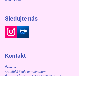
NÁŠ TÝM
Sledujte nás
Kontakt
Řevnice
Mateřská škola Bambinárium
Řevnice | Čs. Armády 139 | 252 30 Czech
Republic
IČO 713 40 866
Oddělení Motýlků a Ptáčků:
+420 602 115 192
+420 775 665 090
msbambirevnice@volny.cz