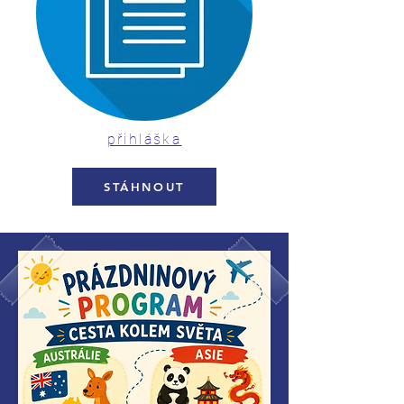
přihláška
STÁHNOUT