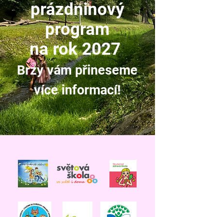
prázdninový
program
na rok 2027
Brzy vám přineseme
více informací!