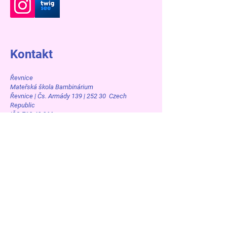
Kontakt
Řevnice
Mateřská škola Bambinárium
Řevnice | Čs. Armády 139 | 252 30 Czech
Republic
IČO 713 40 866
Oddělení Motýlků a Ptáčků:
+420 602 115 192
+420 775 665 090
msbambirevnice@volny.cz
Řevnice
Dětská skupina Bambisvět
Řevnice | Čs. Armády 139 | 252 30 Czech
Republic
IČO 057 22 721
Oddělení Želvičky a Berušky
+420 607 194 050