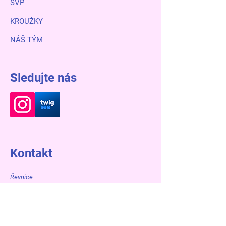
ŠVP
KROUŽKY
NÁŠ TÝM
Sledujte nás
Kontakt
Řevnice
Mateřská škola Bambinárium
Řevnice | Čs. Armády 139 | 252 30 Czech
Republic
IČO 713 40 866
Oddělení Motýlků a Ptáčků: