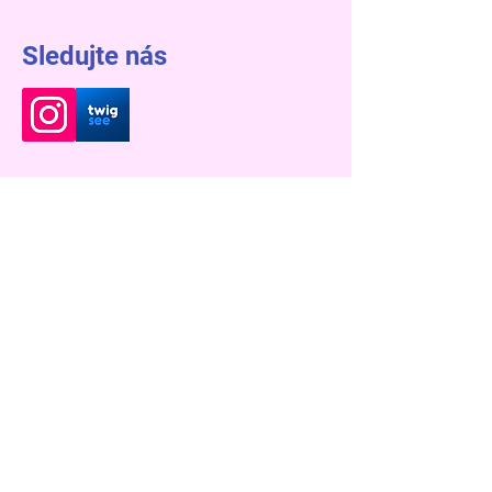
Sledujte nás
Kontakt
Řevnice
Mateřská škola Bambinárium
Řevnice | Čs. Armády 139 | 252 30 Czech
Republic
IČO 713 40 866
Oddělení Motýlků a Ptáčků:
+420 602 115 192
+420 775 665 090
msbambirevnice@volny.cz
Řevnice